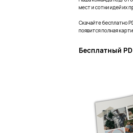
мест и сотни идей их 
Скачайте бесплатно PD
появится полная карт
Бесплатный PD