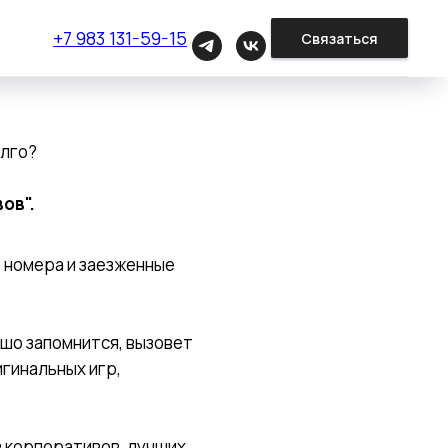
+7 983 131-59-15
Связаться
олго?
ов".
 номера и заезженные
ошо запомнится, вызовет
гинальных игр,
 корпоративов, лучших