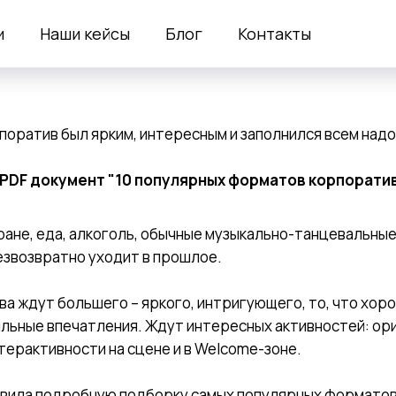
и
Наши кейсы
Блог
Контакты
поратив был ярким, интересным и заполнился всем над
PDF документ "10 популярных форматов корпоратив
ране, еда, алкоголь, обычные музыкально-танцевальные
езвозвратно уходит в прошлое.
а ждут большего – яркого, интригующего, то, что хор
ильные впечатления. Ждут интересных активностей: ори
нтерактивности на сцене и в Welcome-зоне.
вила подробную подборку самых популярных форматов