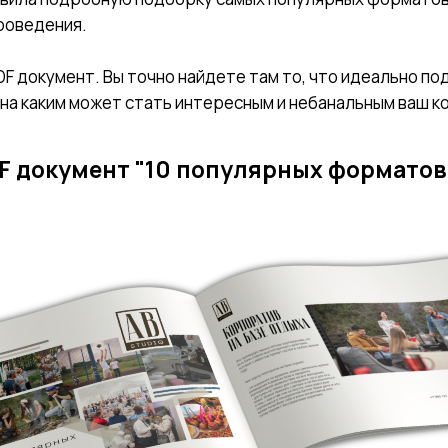
проведения.
F документ. Вы точно найдете там то, что идеально под
ина каким может стать интересным и небанальным ваш к
F документ "10 популярных форматов